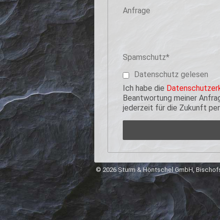
Anfrage
Pflichtfeld
Spamschutz
*
Datenschutz gelesen
Ich habe die
Datenschutzerk
Beantwortung meiner Anfrage
jederzeit für die Zukunft p
© 2026 Sturm & Höntschel GmbH, Bischofs