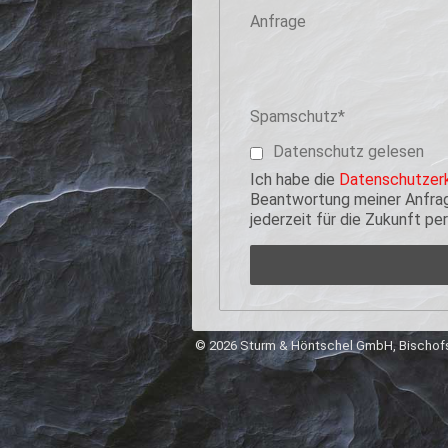
Anfrage
Pflichtfeld
Spamschutz
*
Datenschutz gelesen
Ich habe die
Datenschutzerk
Beantwortung meiner Anfrage
jederzeit für die Zukunft p
© 2026 Sturm & Höntschel GmbH, Bischofs