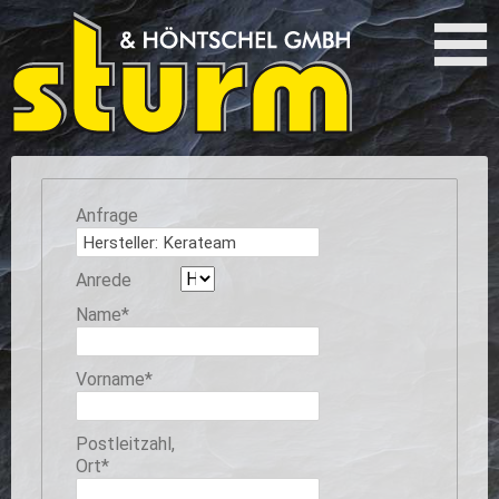
Anfrage
Anrede
Pflichtfeld
Name
*
Pflichtfeld
Vorname
*
Pflichtfeld
Postleitzahl,
Ort
*