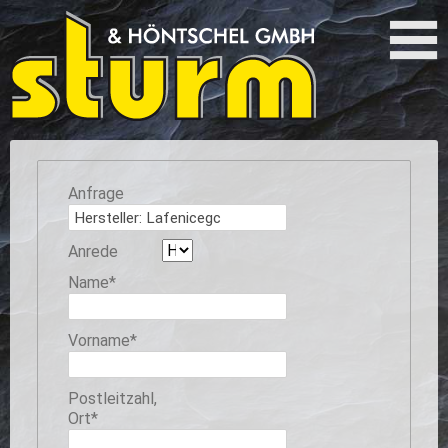
Anfrage
Anrede
Pflichtfeld
Name
*
Pflichtfeld
Vorname
*
Pflichtfeld
Postleitzahl,
Ort
*